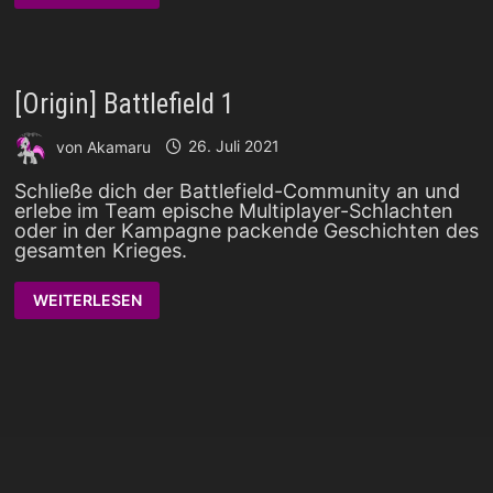
BATTLEFIELD
V
[Origin] Battlefield 1
von
Akamaru
26. Juli 2021
Schließe dich der Battlefield-Community an und
erlebe im Team epische Multiplayer-Schlachten
oder in der Kampagne packende Geschichten des
gesamten Krieges.
[ORIGIN]
WEITERLESEN
BATTLEFIELD
1