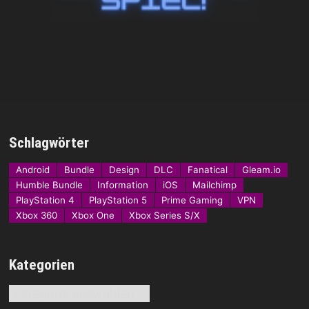
Schlagwörter
Android
Bundle
Design
DLC
Fanatical
Gleam.io
Humble Bundle
Information
iOS
Mailchimp
PlayStation 4
PlayStation 5
Prime Gaming
VPN
Xbox 360
Xbox One
Xbox Series S/X
Kategorien
Kategorien