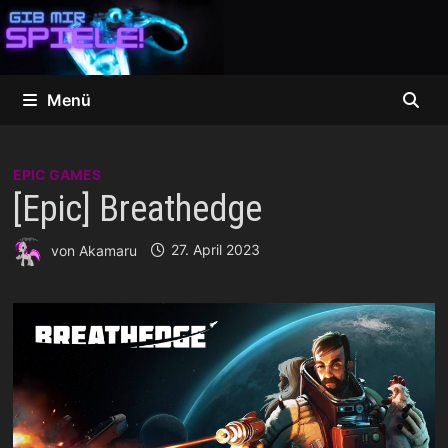
Zum
Inhalt
springen
Menü
EPIC GAMES
[Epic] Breathedge
von
Akamaru
27. April 2023