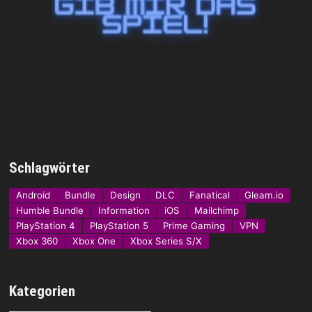
Schlagwörter
Android
Bundle
Design
DLC
Fanatical
Gleam.io
Humble Bundle
Information
iOS
Mailchimp
PlayStation 4
PlayStation 5
Prime Gaming
VPN
Xbox 360
Xbox One
Xbox Series S/X
Kategorien