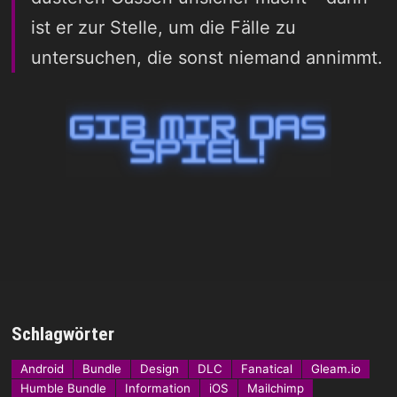
ist er zur Stelle, um die Fälle zu
untersuchen, die sonst niemand annimmt.
Schlagwörter
Android
Bundle
Design
DLC
Fanatical
Gleam.io
Humble Bundle
Information
iOS
Mailchimp