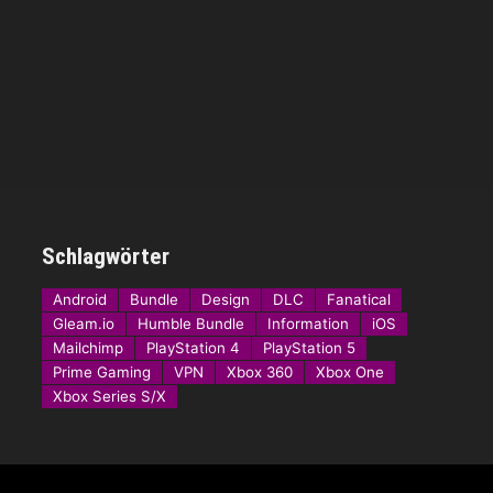
Schlagwörter
Android
Bundle
Design
DLC
Fanatical
Gleam.io
Humble Bundle
Information
iOS
Mailchimp
PlayStation 4
PlayStation 5
Prime Gaming
VPN
Xbox 360
Xbox One
Xbox Series S/X