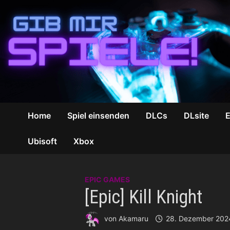
Zum
Inhalt
springen
Home
Spiel einsenden
DLCs
DLsite
Ubisoft
Xbox
EPIC GAMES
[Epic] Kill Knight
von
Akamaru
28. Dezember 202