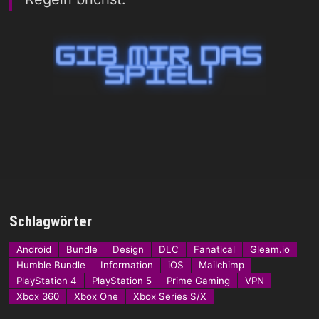
Schlagwörter
Android
Bundle
Design
DLC
Fanatical
Gleam.io
Humble Bundle
Information
iOS
Mailchimp
PlayStation 4
PlayStation 5
Prime Gaming
VPN
Xbox 360
Xbox One
Xbox Series S/X