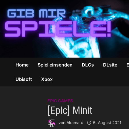
Zum
Inhalt
springen
Home
Spiel einsenden
DLCs
DLsite
Ubisoft
Xbox
EPIC GAMES
[Epic] Minit
von
Akamaru
5. August 2021