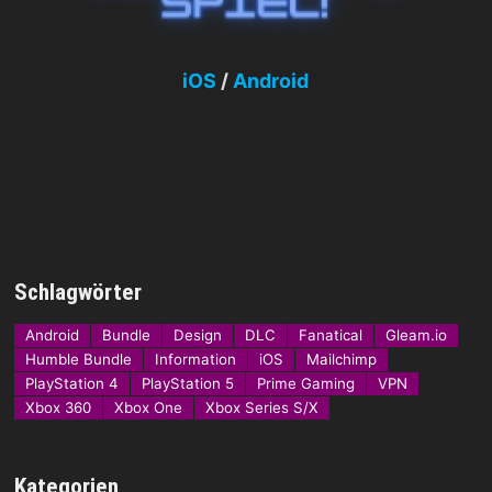
iOS
/
Android
Schlagwörter
Android
Bundle
Design
DLC
Fanatical
Gleam.io
Humble Bundle
Information
iOS
Mailchimp
PlayStation 4
PlayStation 5
Prime Gaming
VPN
Xbox 360
Xbox One
Xbox Series S/X
Kategorien