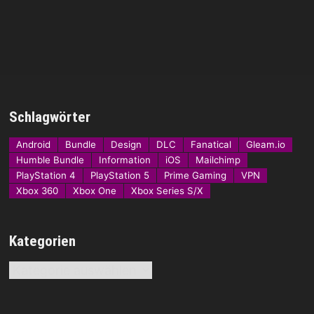
Schlagwörter
Android
Bundle
Design
DLC
Fanatical
Gleam.io
Humble Bundle
Information
iOS
Mailchimp
PlayStation 4
PlayStation 5
Prime Gaming
VPN
Xbox 360
Xbox One
Xbox Series S/X
Kategorien
Kategorien