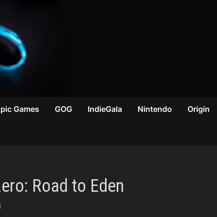
Epic Games
GOG
IndieGala
Nintendo
Origin
Zero: Road to Eden
1