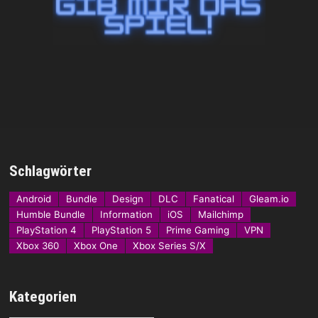
Schlagwörter
Android
Bundle
Design
DLC
Fanatical
Gleam.io
Humble Bundle
Information
iOS
Mailchimp
PlayStation 4
PlayStation 5
Prime Gaming
VPN
Xbox 360
Xbox One
Xbox Series S/X
Kategorien