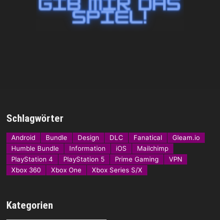
Schlagwörter
Android
Bundle
Design
DLC
Fanatical
Gleam.io
Humble Bundle
Information
iOS
Mailchimp
PlayStation 4
PlayStation 5
Prime Gaming
VPN
Xbox 360
Xbox One
Xbox Series S/X
Kategorien