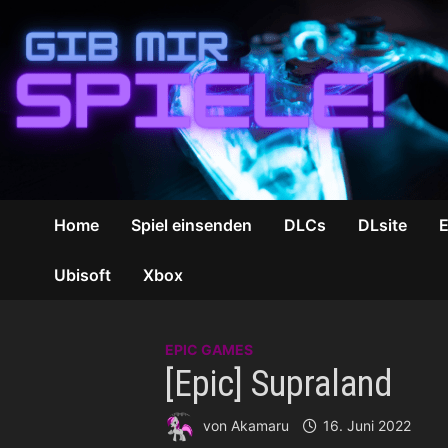
Zum
Inhalt
springen
Home
Spiel einsenden
DLCs
DLsite
Ubisoft
Xbox
EPIC GAMES
[Epic] Supraland
von
Akamaru
16. Juni 2022