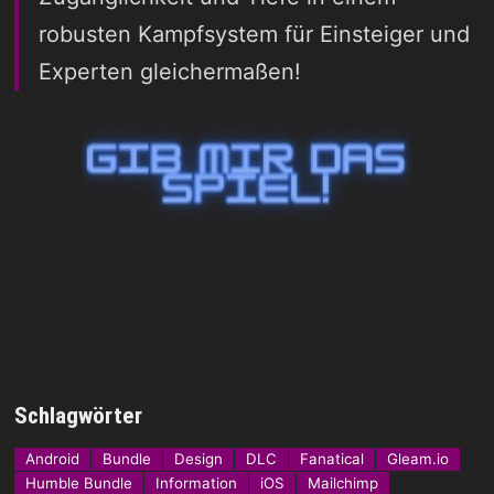
robusten Kampfsystem für Einsteiger und
Experten gleichermaßen!
Schlagwörter
Android
Bundle
Design
DLC
Fanatical
Gleam.io
Humble Bundle
Information
iOS
Mailchimp