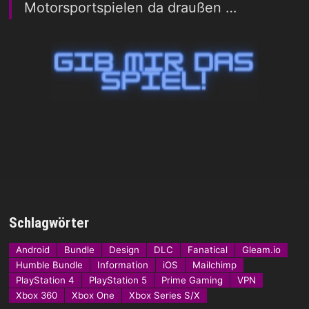
Motorsportspielen da draußen …
Schlagwörter
Android
Bundle
Design
DLC
Fanatical
Gleam.io
Humble Bundle
Information
iOS
Mailchimp
PlayStation 4
PlayStation 5
Prime Gaming
VPN
Xbox 360
Xbox One
Xbox Series S/X