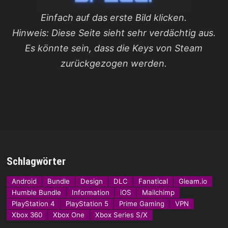
Einfach auf das erste Bild klicken.
Hinweis: Diese Seite sieht sehr verdächtig aus.
Es könnte sein, dass die Keys von Steam
zurückgezogen werden.
Schlagwörter
Android
Bundle
Design
DLC
Fanatical
Gleam.io
Humble Bundle
Information
iOS
Mailchimp
PlayStation 4
PlayStation 5
Prime Gaming
VPN
Xbox 360
Xbox One
Xbox Series S/X