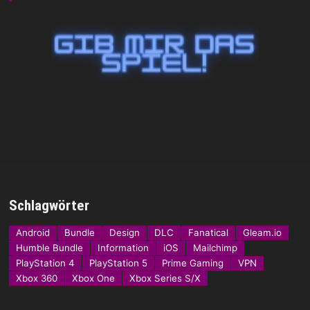
Schlagwörter
Android
Bundle
Design
DLC
Fanatical
Gleam.io
Humble Bundle
Information
iOS
Mailchimp
PlayStation 4
PlayStation 5
Prime Gaming
VPN
Xbox 360
Xbox One
Xbox Series S/X