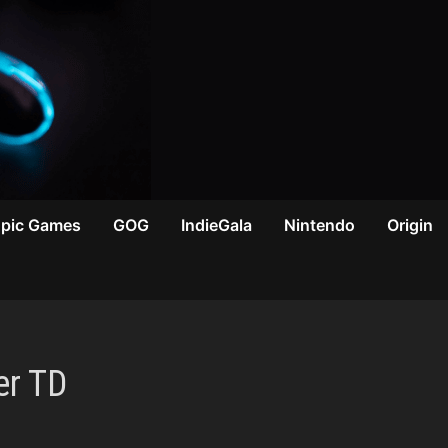
Epic Games
GOG
IndieGala
Nintendo
Origin
er TD